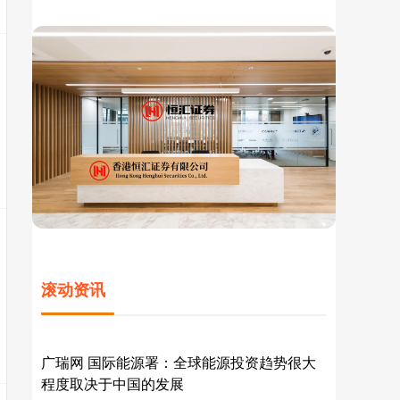
滚动资讯
贝股通 宝胜国际早盘涨近8% 第一季度纯利同
比增长32.5%至1.83亿元