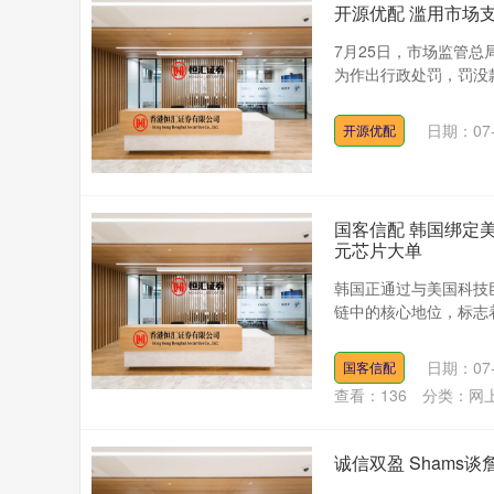
开源优配 滥用市场支
7月25日，市场监管
为作出行政处罚，罚没款合
日期：07-
开源优配
国客信配 韩国绑定美
元芯片大单
韩国正通过与美国科技
链中的核心地位，标志着
日期：07-
国客信配
查看：
136
分类：
网
诚信双盈 Sham