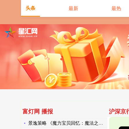
头条
最新
最热
富灯网 播报
沪深京
景逸策略 《魔力宝贝回忆：魔法之巅》：经典回合，策略新篇_宠