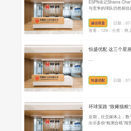
ESPN名记Shams 
与竞争的球队仍然相信自
日期：07-
诚信双盈
查看：
129
分类：
网
恒盛优配 这三个星
....
日期：07-
恒盛优配
环球策路 “致瘫猫
近期，社交媒体上，数
出示多份“检测合格”报