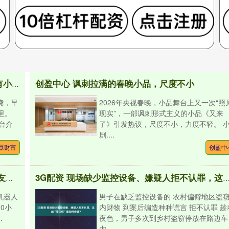
创盈中心 讽刺拉满的春晚小品，尺度不小
豌豆财富 雨又来了！明早降雨抵京，全市大部有小到中雨
绕，早
2026年央视春晚，小品舞台上又一次“照
里。
现实”，一部讽刺形式主义的小品《又来
台介
了》引发热议，尺度不小，力度不轻。 
剧....
豆财富
创盈中
巨富配资 宇树机器人春晚节目海外大火 海外网友惊呼：震撼！不敢相信我的眼睛！我的下巴掉地上捡不起来了（附视频）
3G配资 现场缺少监控设备、嫌疑人拒不认罪，这起“零口供”
机器人
男子在缺乏监控设备的 农村偏僻地区盗
0小
内财物 到案后编造种种谎言 拒不认罪 趁
.
夜色，男子多次到乡村盗窃停放在路边车
内....