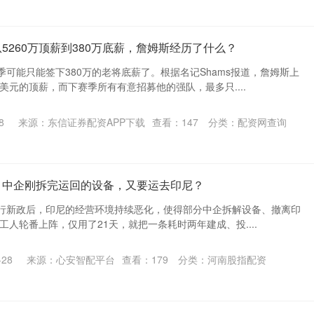
从5260万顶薪到380万底薪，詹姆斯经历了什么？
可能只能签下380万的老将底薪了。根据名记Shams报道，詹姆斯上
万美元的顶薪，而下赛季所有有意招募他的强队，最多只....
8
来源：东信证券配资APP下载
查看：
147
分类：
配资网查询
？中企刚拆完运回的设备，又要运去印尼？
矿推行新政后，印尼的经营环境持续恶化，使得部分中企拆解设备、撤离印
工人轮番上阵，仅用了21天，就把一条耗时两年建成、投....
28
来源：心安智配平台
查看：
179
分类：
河南股指配资