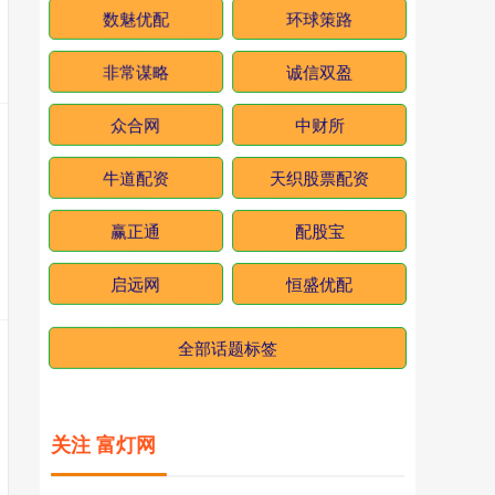
数魅优配
环球策路
非常谋略
诚信双盈
众合网
中财所
牛道配资
天织股票配资
赢正通
配股宝
启远网
恒盛优配
全部话题标签
关注 富灯网