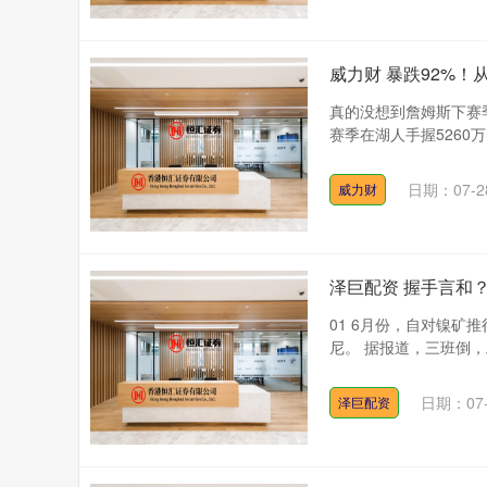
威力财 暴跌92%！
真的没想到詹姆斯下赛季
赛季在湖人手握5260
日期：07-2
威力财
泽巨配资 握手言和
01 6月份，自对镍
尼。 据报道，三班倒，
日期：07-
泽巨配资