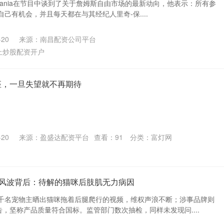
Charania在节目中谈到了关于詹姆斯自由市场的最新动向，他表示：所有参
己有机会，并且每天都在与其经纪人里奇-保....
20
来源：南昌配资公司平台
上炒股配资开户
座，一旦失望就不再期待
20
来源：盈盛达配资平台
查看：
91
分类：
富灯网
粮”风波背后：待解的猫咪后肢肌无力病因
千名宠物主晒出猫咪拖着后腿爬行的视频，维权声浪不断；涉事品牌则
告，坚称产品质量符合国标。监管部门数次抽检，同样未发现问....