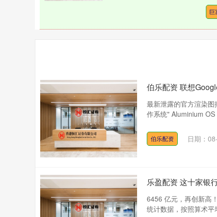
巨
伯乐配资 联想Googl
最新泄露的官方渲染图揭示了
作系统" Aluminium O
日期：08-
伯乐配资
乐盈配资 这十家银
6456 亿元，再创新高！
统计数据，按照算术平均计算