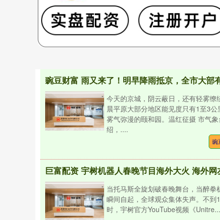
今天的京城，阴云蔽日，还有轻雾缭
晨平原大部分地区能见度只有1至3公
雾气弥漫的颐和园。温红征摄 市气象
绍，....
豌
当托马斯全旋划破春晚舞台，当醉拳
瞬间自起，全球观众集体失声。不到1
时，宇树官方YouTube视频《Unitre...