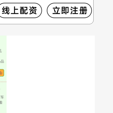
见
小品
心
案如何告破？
窃车
着