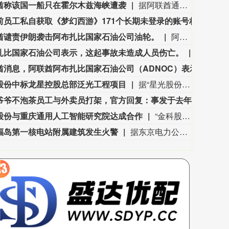
酋称该国一船只在霍尔木兹海峡遭袭
据阿联酋通讯社8月8日报道，阿布扎比国家石油公司证实，该公司一艘船只当天凌晨在通过霍尔木兹海峡时遭导弹袭击。阿布扎比国家石油公司说，袭击未造成人员受伤，目前局面可控。该公司并未提供遭袭船只具体类型、导弹来源以及船只受损情况等更多细节。（新华社）
3563.12
基金指数
72
47.56
1.35%
网易前员工私自获取《梦幻西游》171个长期未登录的账号权限，4年获利173万元，获刑3年
8月
酋谴责伊朗袭击阿布扎比国家石油公司油轮。
阿联酋谴责伊朗袭击阿布扎比国家石油公司油轮。
扎比国家石油公司表示，这起事故未造成人员伤亡。
阿布扎比
阿联酋消息，阿联酋阿布扎比国家石油公司（ADNOC）表示，周六早些时候，其一艘船只在通过霍尔木兹海峡时遭导弹袭击，目前局势已得到控制。
阿联
股份中标龙星控股总部泛光工程项目
据“星光股份”公众号消息，近日，星光股份成功中标龙星控股总部泛光工程项目。
网传爷爷不泡茶员工与外卖员打架，官方回复：事发于去年，已处罚涉事员工及负责人
8月
股份与重庆通用人工智能研究院达成合作
“金科股份”公众号消息，2026年8月，金科地产集团股份有限公司（简称“金科股份”）与重庆通用人工智能研究院在重庆正式签署全方位合作协议。双方将依托通用人工智能前沿技术，落地不动产全场景智慧解决方案，合力打造重庆“人工智能+不动产”产业标杆项目。
福岛第一核电站附属建筑发生火警
据东京电力公司消息，当地时间8日15时35分左右，日本福岛第一核电站5号、6号机组服务建筑3、4层的火灾报警器发生启动。东京电力公司于当天16时01分向双叶消防本部报警。随后，消防部门赶赴现场确认，但未发现明火或冒烟。事件对核电站厂区设备没有造成影响，监测点以及厂区边界的尘埃监测仪等所测得的放射线量也未发现异常。（央视新闻）