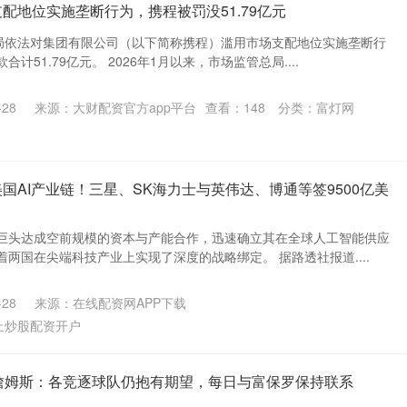
配地位实施垄断行为，携程被罚没51.79亿元
总局依法对集团有限公司（以下简称携程）滥用市场支配地位实施垄断行
计51.79亿元。 2026年1月以来，市场监管总局....
28
来源：大财配资官方app平台
查看：
148
分类：
富灯网
国AI产业链！三星、SK海力士与英伟达、博通等签9500亿美
巨头达成空前规模的资本与产能合作，迅速确立其在全球人工智能供应
两国在尖端科技产业上实现了深度的战略绑定。 据路透社报道....
28
来源：在线配资网APP下载
上炒股配资开户
s谈詹姆斯：各竞逐球队仍抱有期望，每日与富保罗保持联系