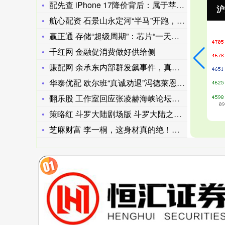
配先查 iPhone 17降价背后：属于苹果的黄金时代正在远
沪深300
4694.44
北
43.13
0.93%
航心配资 石景山永定河“半马”开跑，万人打卡“一半山水一半城
赢正通 存储“超级周期”：芯片“一天三个价”，PC全面提价在
千红网 金融促消费做好供给侧
赚配网 余承东内部群发飙事件，真正让人破防的，是门店员工将事
华泰优配 欧尔班“真诚劝退”冯德莱恩：是时候离开了
翻乐股 工作室回应张凌赫海峡论坛演讲！曾因《逐玉》热播被喊话
策略红 斗罗大陆剧场版 斗罗大陆之剑道尘心 剧场版剑道尘心_
芝麻财富 李一桐，这身材真的绝！谁能顶得住嘛，真是太惊艳了！